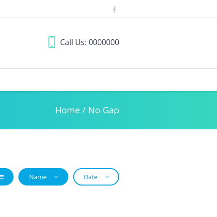
Call Us: 0000000
Home
/
No Gap
Name
Date