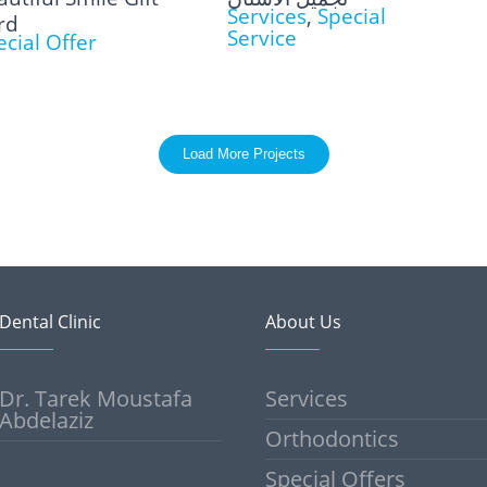
Services
,
Special
rd
Service
ecial Offer
Load More Projects
Dental Clinic
About Us
Dr. Tarek Moustafa
Services
Abdelaziz
Orthodontics
Special Offers