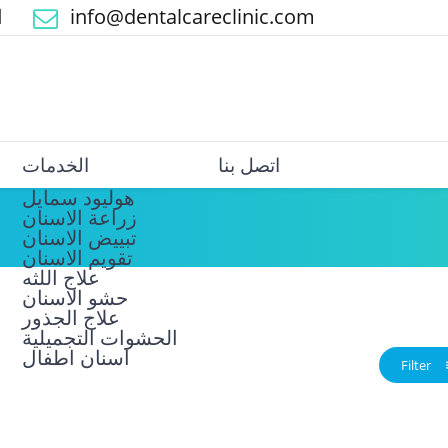
ا
info@dentalcareclinic.com
اتصل بنا
الخدمات
هوليود سمايل
زراعة الاسنان
تبييض الاسنان
علاج اللثه
حشو الاسنان
علاج الجذور
الحشوات التجميلية
اسنان اطفال
Filter