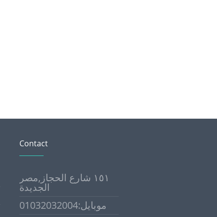
Contact
١٥١ شارع الحجاز,مصر
الجديدة
موبايل:01032032004