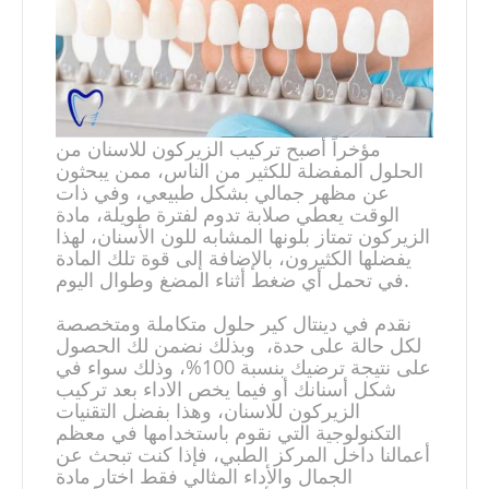
مؤخراً أصبح تركيب الزيركون للاسنان من
الحلول المفضلة للكثير من الناس، ممن يبحثون
عن مظهر جمالي بشكل طبيعي، وفي ذات
الوقت يعطي صلابة تدوم لفترة طويلة، مادة
الزيركون تمتاز بلونها المشابه للون الأسنان، لهذا
يفضلها الكثيرون، بالإضافة إلى قوة تلك المادة
في تحمل أي ضغط أثناء المضغ وطوال اليوم.
نقدم في دينتال كير حلول متكاملة ومتخصصة
لكل حالة على حدة، وبذلك نضمن لك الحصول
على نتيجة ترضيك بنسبة 100%، وذلك سواء في
شكل أسنانك أو فيما يخص الاداء بعد تركيب
الزيركون للاسنان، وهذا بفضل التقنيات
التكنولوجية التي نقوم باستخدامها في معظم
أعمالنا داخل المركز الطبي، فإذا كنت تبحث عن
الجمال والأداء المثالي فقط اختار مادة