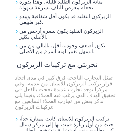
متانة الزيركون التقليد قليلة، وهذا بدوره
يجعله معرض للتلف بسرعة سهولة.
الزيركون التقليد قد يكون أقل شفافية ويبدو
غير طبيعي.
الزيركون التقليد يكون سعره أرخص من
الأصلي بكثير.
يكون أضعف وجودته أقل، بالتالي من من
السهل تغيير لونه أسرع من الأصلي.
تجربتي مع تركيبات الزيركون
تمثل التجارب الناجحة فرق كبير في مدى اتخاذ
قرار تركيب الزيركون للاسنان من عدمه، وفي
مركزا يوجد تجارب عديدة نجحت بالفعل في
تحقيق الهدف الذي يرغب فيه العملاء، وفيما يلي
نذكر بعض من تجارب العملاء السابقين مع
تركيبات الزيركون:
تركيب الزيركون للاسنان كانت ممتازة جداً،
حيث من أول زيارة قمت بها إلى مركز دينتال
كير وطلبت منهم استشارة وتشخيص لحالتي،