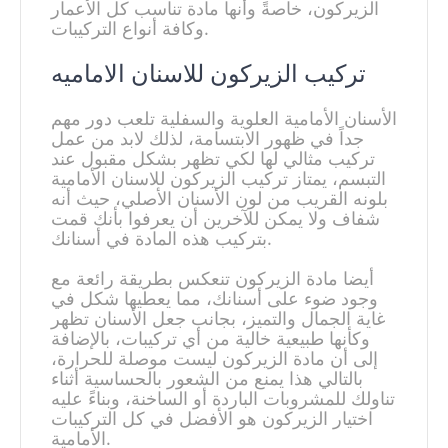
الزيركون، خاصةً وأنها مادة تناسب كل الأعمار
وكافة أنواع التركيبات.
تركيب الزيركون للاسنان الاماميه
الأسنان الأمامية العلوية والسفلية تلعب دور مهم
جداً في ظهور الابتسامة، لذلك لابد من عمل
تركيب مثالي لها لكي تظهر بشكل مقبول عند
التبسم، يمتاز تركيب الزيركون للاسنان الأمامية
بلونه القريب من لون الأسنان الأصلي، حيث أنه
شفاف ولا يمكن للآخرين أن يعرفوا بأنك قمت
بتركيب هذه المادة في أسنانك.
أيضا مادة الزيركون تنعكس بطريقة رائعة مع
وجود ضوء على أسنانك، مما يعطيها شكل في
غاية الجمال والتميز، بجانب جعل الأسنان تظهر
وكأنها طبيعية خالية من أي تركيبات، بالإضافة
إلى أن مادة الزيركون ليست موصلة للحرارة،
بالتالي هذا يمنع من الشعور بالحساسية أثناء
تناولك للمشروبات الباردة أو الساخنة، وبناءً عليه
اختيار الزيركون هو الأفضل في كل التركيبات
الأمامية.