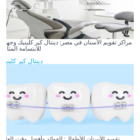
مراكز تقويم الأسنان في مصر: دينتال كير كلينيك وجهتك
للابتسامة المثالية
دينتال كير كلينيك
تقويم الأسنان للأطفال: الفوائد وأفضل وقت للعلاج