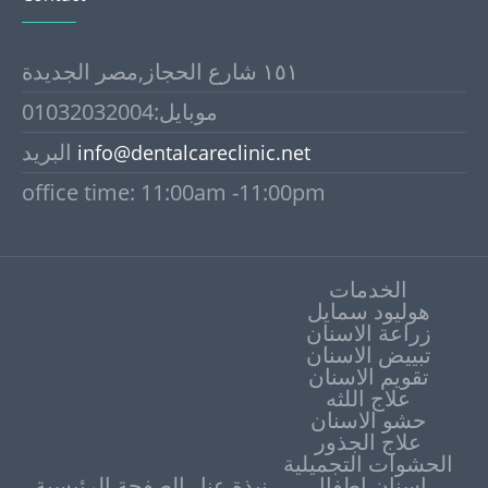
١٥١ شارع الحجاز,مصر الجديدة
موبايل:01032032004
البريد
info@dentalcareclinic.net
office time: 11:00am -11:00pm
الخدمات
هوليود سمايل
زراعة الاسنان
تبييض الاسنان
علاج اللثه
حشو الاسنان
علاج الجذور
الحشوات التجميلية
اسنان اطفال
نبذة عنا
الصفحة الرئيسية