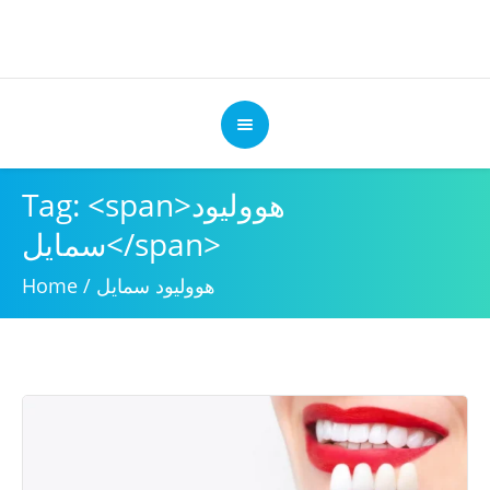
Tag: <span>هووليود
سمايل</span>
هووليود سمايل
/
Home