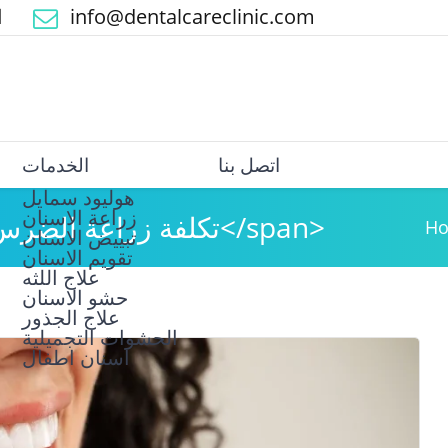
info@dentalcareclinic.com
ا
اتصل بنا
الخدمات
هوليود سمايل
زراعة الاسنان
Tag: <span>تكلفة زراعة الضرس الواحد</span>
H
تبييض الاسنان
علاج اللثه
حشو الاسنان
علاج الجذور
الحشوات التجميلية
اسنان اطفال