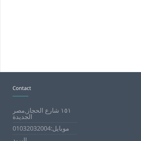
Contact
١٥١ شارع الحجاز,مصر
الجديدة
موبايل:01032032004
البريد