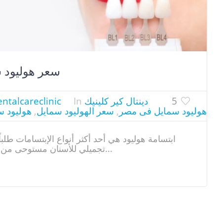
سعر هوليود سم
5
دينتال كير كلينيك
In
ntalcareclinic
لفة هوليود سمايل فى مصر
,
سعر الهوليود سمايل
,
هوليود س
ابتسامة هوليود هي أحد أكثر أنواع الإبتسامات طلباً
تجميلي للأسنان مستوحى من الإبتسامات المشرقة والرائعة...