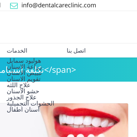
info@dentalcareclinic.com
ا
اتصل بنا
الخدمات
هوليود سمايل
زراعة الاسنان
Tag: <span>تكلفة ابتسامة هوليود</span>
تبييض الاسنان
علاج اللثه
حشو الاسنان
علاج الجذور
الحشوات التجميلية
اسنان اطفال