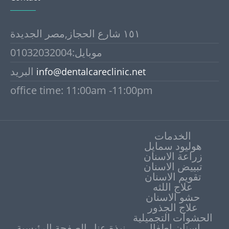
١٥١ شارع الحجاز,مصر الجديدة
موبايل:01032032004
البريد
info@dentalcareclinic.net
office time: 11:00am -11:00pm
الخدمات
هوليود سمايل
زراعة الاسنان
تبييض الاسنان
علاج اللثه
حشو الاسنان
علاج الجذور
الحشوات التجميلية
اسنان اطفال
نبذة عنا
الصفحة الرئيسية