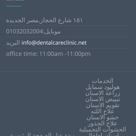
١٥١ شارع الحجاز,مصر الجديدة
موبايل:01032032004
البريد
info@dentalcareclinic.net
office time: 11:00am -11:00pm
الخدمات
هوليود سمايل
زراعة الاسنان
تبييض الاسنان
علاج اللثه
حشو الاسنان
علاج الجذور
الحشوات التجميلية
اسنان اطفال
نبذة عنا
الصفحة الرئيسية