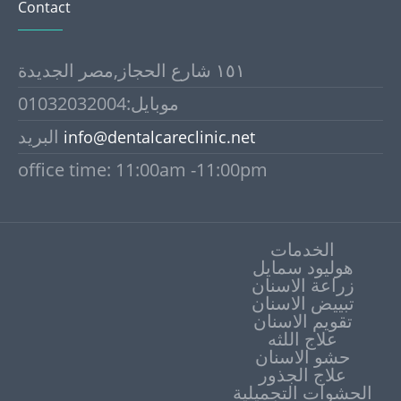
Contact
١٥١ شارع الحجاز,مصر الجديدة
موبايل:01032032004
البريد
info@dentalcareclinic.net
office time: 11:00am -11:00pm
الخدمات
هوليود سمايل
زراعة الاسنان
تبييض الاسنان
علاج اللثه
حشو الاسنان
علاج الجذور
الحشوات التجميلية