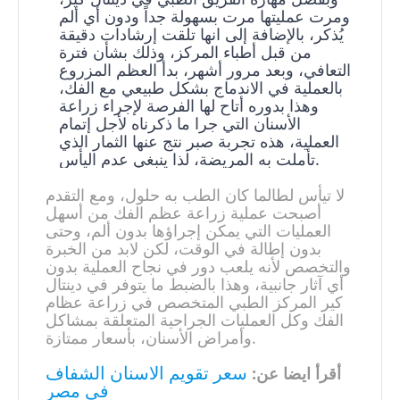
ومرت عمليتها مرت بسهولة جداً ودون أي ألم
يُذكر، بالإضافة إلى انها تلقت إرشادات دقيقة
من قبل أطباء المركز، وذلك بشأن فترة
التعافي، وبعد مرور أشهر، بدأ العظم المزروع
بالعملية في الاندماج بشكل طبيعي مع الفك،
وهذا بدوره أتاح لها الفرصة لإجراء زراعة
الأسنان التي جرا ما ذكرناه لأجل إتمام
العملية، هذه تجربة صبر نتج عنها الثمار الذي
تأملت به المريضة، لذا ينبغي عدم اليأس.
لا تيأس لطالما كان الطب به حلول، ومع التقدم
أصبحت عملية زراعة عظم الفك من أسهل
العمليات التي يمكن إجراؤها بدون ألم، وحتى
بدون إطالة في الوقت، لكن لابد من الخبرة
والتخصص لأنه يلعب دور في نجاح العملية بدون
أي آثار جانبية، وهذا بالضبط ما يتوفر في دينتال
كير المركز الطبي المتخصص في زراعة عظام
الفك وكل العمليات الجراحية المتعلقة بمشاكل
وأمراض الأسنان، بأسعار ممتازة.
سعر تقويم الاسنان الشفاف
أقرأ ايضا عن:
فى مصر