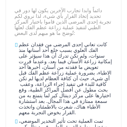
دائماً وابدا تجارب الآخرين يكون لها دور في
تحديد إتخاذ القرار بأي شيء، لذا نروي لكم
تجربة إحدى المرضى الذين قاموا باختيار المركز
الطبي لتنفيذ عملية زراعة عظم الفك لعلها
تُوضح ما هو مبهم لدى البعض:
كانت تعاني إحدى المرضى من فقدان عظم
الفك العلوي بسبب خلع أحد أسنانها منذ
سنوات، ولم تكن تدرك أن هذا سيؤثر على
إمكانية زراعة الأسنان فيما بعد، وعندما قررت
تعويض ما فقدته من أسنان، أخبرها أحد
الاطباء، بضرورة عملية زراعة عظم الفك قبل
أي شيء، حيث أن كثافة العظام لديها لم تكن
كافية للبدء في تنفيذ إجراء الزراعة، وعقب
بحث مطول عن أفضل المراكز الطبية، وقع
اختيارها على مركز دينتال كير لما يتمتع به من
سمعة ممتازة في هذا المجال. بعد استشارة
الأطباء هناك، شعرت بالاطمئنان واتخذت
القرار بخوض التجربة معهم.
تمت العملية تحت تأثير التخدير الموضعي،
وبفضل مهارة الفريق الطبي في دينتال كير،