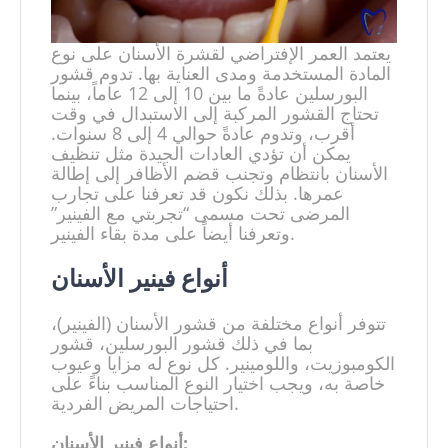
يعتمد العمر الإفتراضي لقشرة الأسنان على نوع
المادة المستخدمة ومدى العناية بها. تدوم قشور
البورسلين عادةً ما بين 10 إلى 12 عاماً، بينما
تحتاج القشور المركبة إلى الاستبدال في وقت
أقرب، وتدوم عادةً حوالي 4 إلى 8 سنوات.
يمكن أن تؤدي العادات الجيدة مثل تنظيف
الأسنان بانتظام وتجنب قضم الأظافر إلى إطالة
عمرها. بذلك نكون قد تعرفنا على تجارب
المرضى تحت مسمى “تجربتي مع الفينير”
وتعرفنا أيضاً على مدة بقاء الفينير.
أنواع فينير الأسنان
تتوفر أنواع مختلفة من قشور الأسنان (الفينير)،
بما في ذلك قشور البورسلين، قشور
الكومبوزيت، واللومينير. كل نوع له مزايا وعيوب
خاصة به، ويجب اختيار النوع المناسب بناءً على
احتياجات المريض الفردية.
أنواع فينير الأسنان: