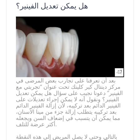
هل يمكن تعديل الفينير؟
بعد أن تعرفنا على تجارب بعض المرضى في
مركز دينتال كير كلينك تحت عنوان “تجربتي مع
الفينير” دعونا نجيب على سؤال هل يمكن تعديل
الفينير؟ ونقول أنه لا يمكن إجراء تعديلات على
الفينير الدائم بعد تركيبه، لأن إزالة الفينير الدائم
بعد تركيبه يتطلب إزالة جزء من مينا الأسنان،
مما يمكن أن يتسبب في إضعاف السن ويجعله
أكثر عرضة للتلف.
بالتالي وحتى لا يصل المريض إلى هذه النقطة