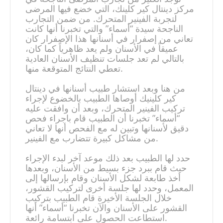
مركز دينتال كير كلينك، التي خضع فيها المرضى
لتجربة الفينير المتحرك. من ضمن التجارب
الناجحة سيدة “أسماء” والتي تخبرنا أنها كانت
تعاني من إصفرار في أسنانها هذا الإصفرار كان
عميقاً في الأسنان ولم يعد ظاهرياً كما كان،
بالتالي لم تعد جلسات تنظيف الأسنان العادية
تعطي النتائج المتوقعة منها.
من هنا وبعد استشار طبيب أسنانها في دينتال
كير كلينيك أوصاها الطبيب بالخضوع لإجراء
تركيب الفينير المتحرك، وبعد أن وافقت عليه
“أسماء” تخبرنا أن الطبيب قام باجراء فحص
دقيق لأسنانها وتبين له مع الفحص أنها لا تعاني
من مشاكل كبيرة تتضارب مع الفينير.
حدد لها الطبيب بعد ذلك موعد آخر لبدء الإجراء
حيث قام ببرد جزء بسيط من الأسنان، وبعدها
أخذ طابعة لشكل الأسنان وقام بإرسالها إلى
المعمل، وحدد لها جلسة أخرى لتركيب القشور،
خلال الجلسة الأخيرة قام الطبيب بتركيب
القشور على الأسنان والآن تخبرنا “أسماء” أنها
استطاعت الحصول على ابتسامة رائعة.