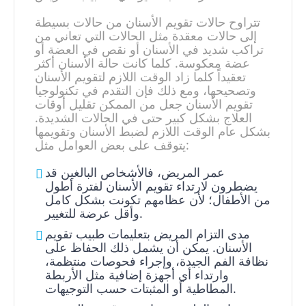
تتراوح حالات تقويم الأسنان من حالات بسيطة
إلى حالات معقدة مثل الحالات التي تعاني من
تراكب شديد في الأسنان أو نقص في العضة أو
عضة معكوسة. كلما كانت حالة الأسنان أكثر
تعقيداً كلما زاد الوقت اللازم لتقويم الأسنان
وتصحيحها، ومع ذلك فإن التقدم في تكنولوجيا
تقويم الأسنان جعل من الممكن تقليل أوقات
العلاج بشكل كبير حتى في الحالات الشديدة.
بشكل عام الوقت اللازم لضبط الأسنان وتقويمها
يتوقف على بعض العوامل مثل:
عمر المريض، فالأشخاص البالغين قد
يضطرون لارتداء تقويم الأسنان لفترة أطول
من الأطفال؛ لأن عظامهم تكونت بشكل كامل
وأقل عرضة للتغيير.
مدى التزام المريض بتعليمات طبيب تقويم
الأسنان. يمكن أن يشمل ذلك الحفاظ على
نظافة الفم الجيدة، وإجراء فحوصات منتظمة،
وارتداء أي أجهزة إضافية مثل الأربطة
المطاطية أو المثبتات حسب التوجيهات.